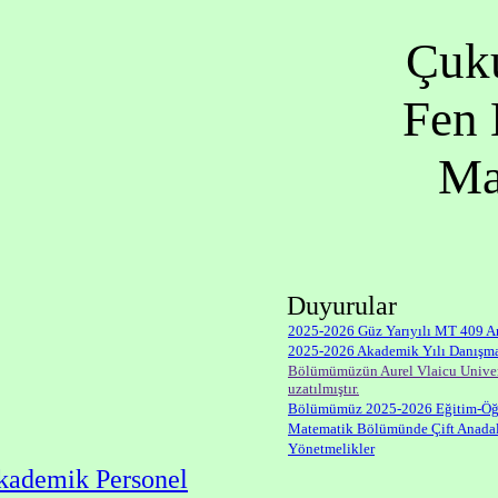
Çuku
Fen 
Ma
Duyurular
2025-2026 Güz Yarıyılı MT 409 Ara
2025-2026 Akademik Yılı Danışma
Bölümümüzün Aurel Vlaicu Universi
uzatılmıştır.
Bölümümüz 2025-2026 Eğitim-Öğr
Matematik Bölümünde Çift Anadal 
Yönetmelikler
ademik Personel