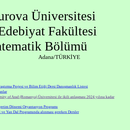
rova Üniversitesi
Edebiyat Fakültesi
tematik Bölümü
Adana/TÜRKİYE
ştırma Projesi ve Bilim Etiği Dersi Danışmanlık Listesi
nlar
ty of Arad (Romanya) Üniversitesi ile ikili anlaşması 2024 yılına kadar
etim Dönemi Oryantasyon Programı
ve Yan Dal Programında alınması gereken Dersler